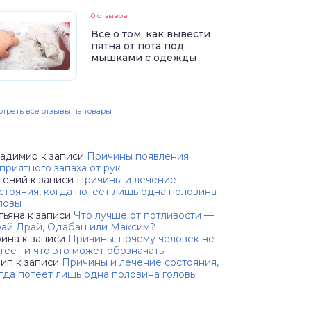
0 отзывов
Все о том, как вывести
пятна от пота под
мышками с одежды
треть все отзывы на товары
адимир
к записи
Причины появления
приятного запаха от рук
гений
к записи
Причины и лечение
стояния, когда потеет лишь одна половина
ловы
тьяна
к записи
Что лучше от потливости —
ай Драй, Одабан или Максим?
ина
к записи
Причины, почему человек не
теет и что это может обозначать
аип
к записи
Причины и лечение состояния,
гда потеет лишь одна половина головы