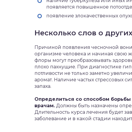
наличие туберкулеза или иных и
появляется повышенное потоотде
появление злокачественных опух
Несколько слов о други
Причиной появления чесночной вони 
организме человека и начиная свою ж
флоры могут преобразовывать здоров
плохо пахнущие. При диагностике г
потливости не только заметно увеличи
аромат. Наличие частых стрессовых с
запаха.
Определиться со способом борьбы 
врачам.
Должны быть назначены опре
Длительность курса лечения будет зав
заболевание и в какой стадии находи