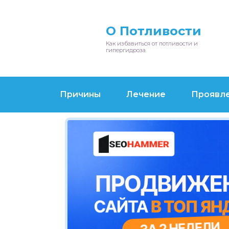
О Потливости
Как избавиться от потливости и
гипергидроза
Причины
Лечение
Проявл