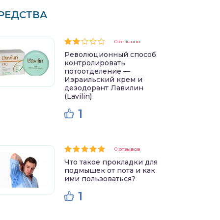
РЕДСТВА
0 отзывов
Революционный способ
контролировать
потоотделение —
Израильский крем и
дезодорант Лавилин
(Lavilin)
1
0 отзывов
Что такое прокладки для
подмышек от пота и как
ими пользоваться?
1