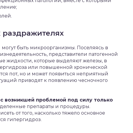
нфекционных патологий, вместе с которыми
ление;
олей.
х раздражителях
могут быть микроорганизмы. Поселяясь в
изнедеятельность, представители патогенной
ые жидкости, которые выделяют железы, в
ипергидроза или повышенной хронической
тся пот, но и может появиться неприятный
итуаций приводят к появлению чесночного
с возникшей проблемой под силу только
деленные препараты и процедуры.
исеть от того, насколько тяжело основное
тся гипергидроз.