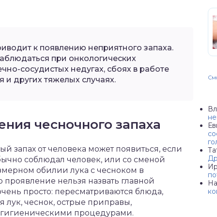
риводит к появлению неприятного запаха.
аблюдаться при онкологических
чно-сосудистых недугах, сбоях в работе
Смо
 и других тяжелых случаях.
Вл
не
ения чесночного запаха
Ев
со
го
 запах от человека может появиться, если
Та
Др
бычно соблюдал человек, или со сменой
Ир
езмерном обилии лука с чесноком в
по
о проявление нельзя назвать главной
Н
ко
чень просто: пересматриваются блюда,
я лук, чеснок, острые приправы,
я гигиеническими процедурами.