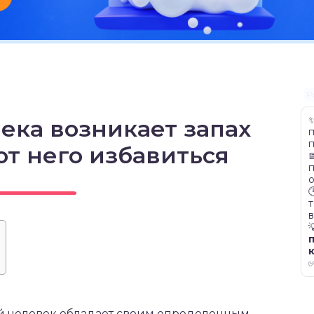
Р
ека возникает запах
от него избавиться

о

т
й человек обладает своим определенным