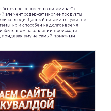
збыточное количество витамина C в
ный элемент содержат многие продукты
ебляют люди. Данный витамин служит не
емы, но и способен на долгое время
и избыточном накоплении происходит
м, придавая ему не самый приятный