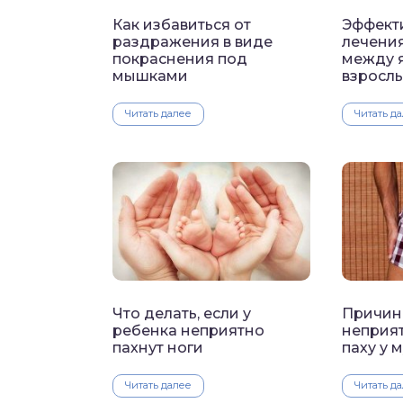
Как избавиться от
Эффект
раздражения в виде
лечени
покраснения под
между 
мышками
взросл
Читать далее
Читать д
Что делать, если у
Причин
ребенка неприятно
неприят
пахнут ноги
паху у 
Читать далее
Читать д