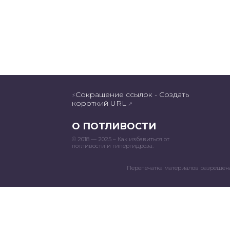
Сокращение ссылок - Создать
⚡
короткий URL
↗
О ПОТЛИВОСТИ
© 2018 — 2025 – Как избавиться от
потливости и гипергидроза.
Перепечатка материалов разрешена