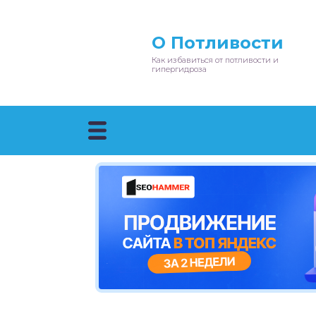
О Потливости
Как избавиться от потливости и
гипергидроза