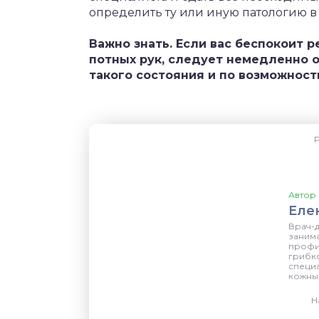
определить ту или иную патологию в
Важно знать. Если вас беспокоит 
потных рук, следует немедленно о
такого состояния и по возможност
Р
Автор 
Еле
Врач-
заним
профи
грибк
специа
кожны
Н