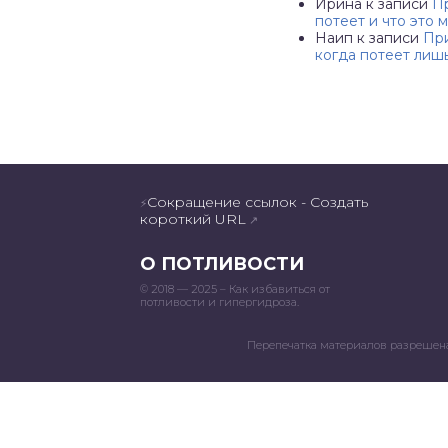
Ирина
к записи
П
потеет и что это 
Наип
к записи
При
когда потеет лиш
Сокращение ссылок - Создать
⚡
короткий URL
↗
О ПОТЛИВОСТИ
© 2018 — 2025 – Как избавиться от
потливости и гипергидроза.
Перепечатка материалов разрешена