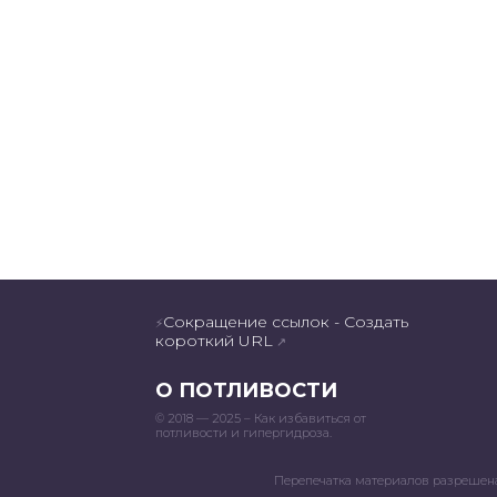
Сокращение ссылок - Создать
⚡
короткий URL
↗
О ПОТЛИВОСТИ
© 2018 — 2025 – Как избавиться от
потливости и гипергидроза.
Перепечатка материалов разрешена