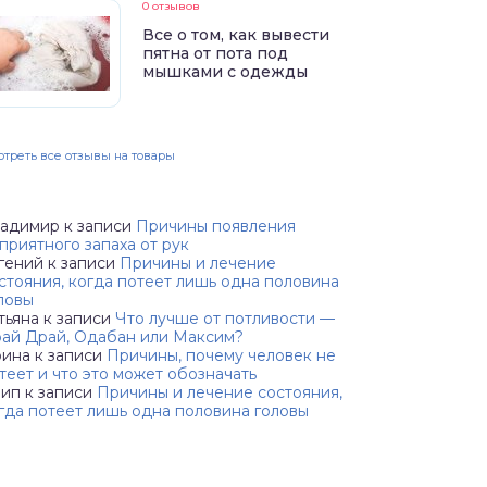
0 отзывов
Все о том, как вывести
пятна от пота под
мышками с одежды
треть все отзывы на товары
адимир
к записи
Причины появления
приятного запаха от рук
гений
к записи
Причины и лечение
стояния, когда потеет лишь одна половина
ловы
тьяна
к записи
Что лучше от потливости —
ай Драй, Одабан или Максим?
ина
к записи
Причины, почему человек не
теет и что это может обозначать
аип
к записи
Причины и лечение состояния,
гда потеет лишь одна половина головы