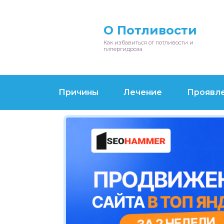
О Потливости
Как избавиться от потливости и
гипергидроза
Причины
Лечение
Проявл