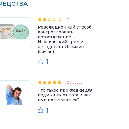
РЕДСТВА
0 отзывов
Революционный способ
контролировать
потоотделение —
Израильский крем и
дезодорант Лавилин
(Lavilin)
1
0 отзывов
Что такое прокладки для
подмышек от пота и как
ими пользоваться?
1