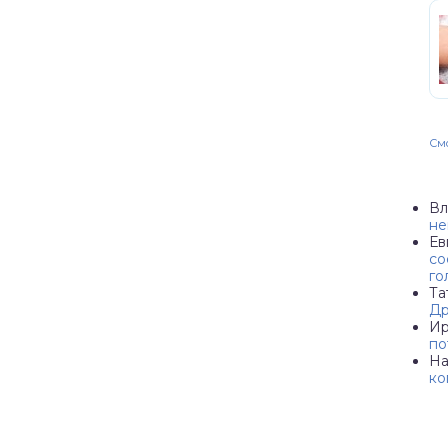
Смо
Вл
не
Ев
со
го
Та
Др
Ир
по
Н
ко